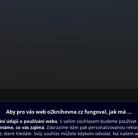
ovna
Další zábava
Oneplay
Oneplay Originály
Sport