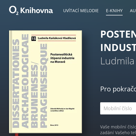
UVÍTACÍ MELODIE
E-KNIHY
AU
POSTEN
INDUST
Ludmila
Pro pokrač
Vaše mobilní čísl
zadání Vašeho te