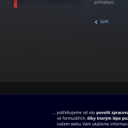
přihlášení.
Zpět
Obsah ke stažení
Moje O2 Knih
Uvítací melodie
Přihlásit se
Aplikace a hry
E-knihy
Dárkový poukaz
SMS/MMS Info
Audioknihy
Nápověda
Blog