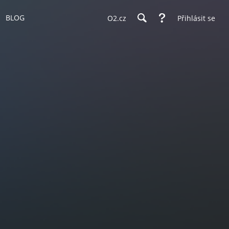
BLOG
O2.cz
Přihlásit se