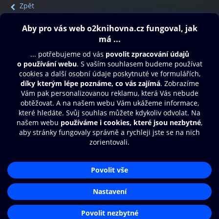
Zpět
Obsah ke stažení
Moje O2 Knihovna
Další zábava
© O2 Czech Republic a.s.
Nákupní řád
Přístupnost
Aplikace O2 Knihovna
Zásady zpracování osobních údajů
Čti a poslouchej své e-knihy a
Cookies
audioknihy rychleji a pohodlněji.
Nastavení cookies