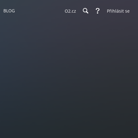
BLOG
O2.cz
Přihlásit se