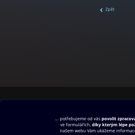
Zpět
Obsah ke stažení
Moje O2 Knih
Uvítací melodie
Přihlásit se
Aplikace a hry
E-knihy
Dárkový poukaz
SMS/MMS Info
Audioknihy
Nápověda
Blog