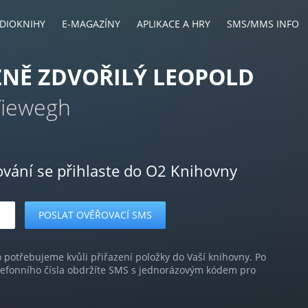
DIOKNIHY
E-MAGAZÍNY
APLIKACE A HRY
SMS/MMS INFO
NĚ ZDVOŘILÝ LEOPOLD
Viewegh
ování se přihlaste do O2 Knihovny
o potřebujeme kvůli přiřazení položky do Vaší knihovny. Po
lefonního čísla obdržíte SMS s jednorázovým kódem pro