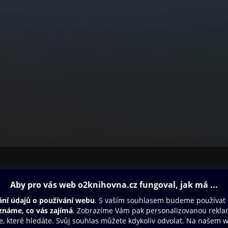
ovna
Další zábava
Oneplay
Oneplay Originály
Sport