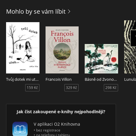
ukládání ještě horkého saxofonu do postýlky… A je jen na
nás, zda si necháme lákavou vidinu utéct, nebo se za ní
Mohlo by se vám líbit
pustíme s nasazením vlastního těla a představivosti.
Josef „Pepson“ Snětivý, v jedné z dřívějších recenzí označený
za „Dona Juana české literatury“, čerpal při psaní Samolásek
a soulásek nejen z bohatých zážitků, ale také z už zmiňované
imaginace. Doufá, že té Vaší napomůže k rozletu právě tato
kniha.
A fantazie pak může být prvním krokem ke skutečnému
zážitku, jenž Vás vynese až k Hořkomléčné dráze…
Tvůj dotek mi utek…
Francois Villon
Básně od Zvonové hory
Lunul
159 Kč
329 Kč
298 Kč
Jak číst zakoupené e-knihy nejpohodlněji?
V aplikaci O2 Knihovna
• bez registrace
• na telefonu i tabletu