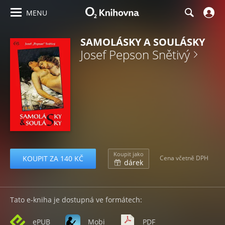
MENU
SAMOLÁSKY A SOULÁSKY
Josef Pepson Snětivý
Koupit jako
KOUPIT ZA 140 KČ
Cena včetně DPH
dárek
Tato e-kniha je dostupná ve formátech:
ePUB
Mobi
PDF