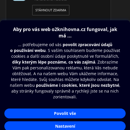
STÁHNOUT ZDARMA
Obsah ke stažení
Moje O2 Knihovna
Další zábava
© O2 Czech Republic a.s.
Nákupní řád
Přístupnost
Aplikace O2 Knihovna
Zásady zpracování osobních údajů
Čti a poslouchej své e-knihy a
Cookies