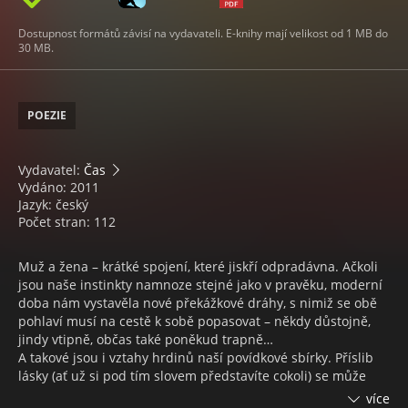
Dostupnost formátů závisí na vydavateli. E-knihy mají velikost od 1 MB do
30 MB.
POEZIE
Vydavatel:
Čas
Vydáno: 2011
Jazyk: český
Počet stran: 112
Muž a žena – krátké spojení, které jiskří odpradávna. Ačkoli
jsou naše instinkty namnoze stejné jako v pravěku, moderní
doba nám vystavěla nové překážkové dráhy, s nimiž se obě
pohlaví musí na cestě k sobě popasovat – někdy důstojně,
jindy vtipně, občas také poněkud trapně…
A takové jsou i vztahy hrdinů naší povídkové sbírky. Příslib
lásky (ať už si pod tím slovem představíte cokoli) se může
objevit v pracovním e-mailu, na startu dálkového běhu, při
více