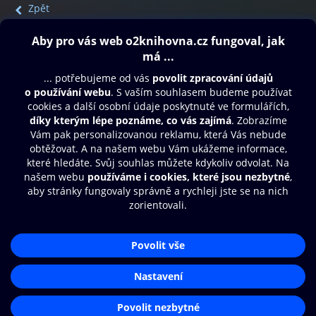
Zpět
Obsah ke stažení
Moje O2 Knihovna
Další zábava
© O2 Czech Republic a.s.
Nákupní řád
Přístupnost
Aplikace O2 Knihovna
Zásady zpracování osobních údajů
Čti a poslouchej své e-knihy a
Cookies
audioknihy rychleji a pohodlněji.
Nastavení cookies