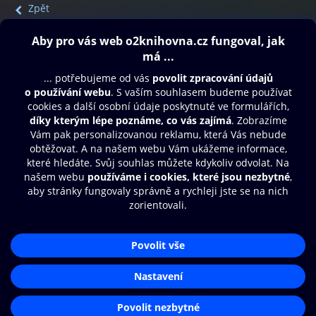
Zpět
Obsah ke stažení
Moje O2 Knihovna
Další zábava
© O2 Czech Republic a.s.
Nákupní řád
Přístupnost
Aplikace O2 Knihovna
Zásady zpracování osobních údajů
Čti a poslouchej své e-knihy a
Cookies
audioknihy rychleji a pohodlněji.
Nastavení cookies