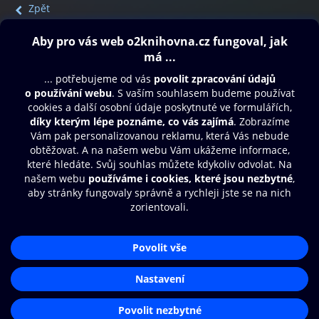
Zpět
Obsah ke stažení
Moje O2 Knihovna
Další zábava
© O2 Czech Republic a.s.
Nákupní řád
Přístupnost
Aplikace O2 Knihovna
Zásady zpracování osobních údajů
Čti a poslouchej své e-knihy a
Cookies
audioknihy rychleji a pohodlněji.
Nastavení cookies