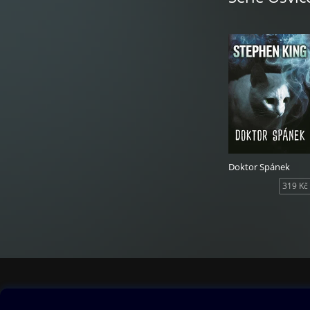
Doktor Spánek
319 Kč
Obsah ke stažení
Moje O2 Knih