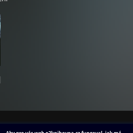
ovna
Další zábava