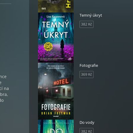
Temný úkryt
382 Kč
Fotografie
369 Kč
ance
e
cí na
bra,
do
Do vody
382 Kč