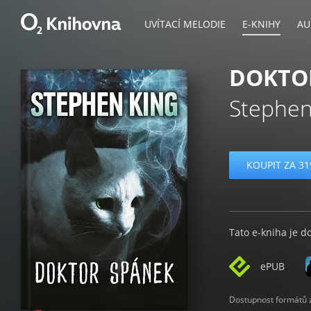
UVÍTACÍ MELODIE
E-KNIHY
AU
DOKTO
Stephen
KOUPIT ZA 31
Tato e-kniha je d
ePUB
Dostupnost formátů zá