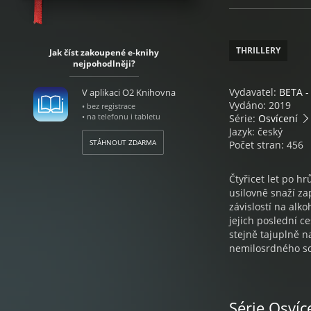
THRILLERY
Jak číst zakoupené e-knihy
nejpohodlněji?
Vydavatel:
BETA -
V aplikaci O2 Knihovna
Vydáno: 2019
• bez registrace
• na telefonu i tabletu
Série:
Osvícení
Jazyk: český
STÁHNOUT ZDARMA
Počet stran: 456
Čtyřicet let po h
usilovně snaží za
závislostí na alk
jejich poslední c
stejně tajuplně n
nemilosrdného so
Série Osvíc