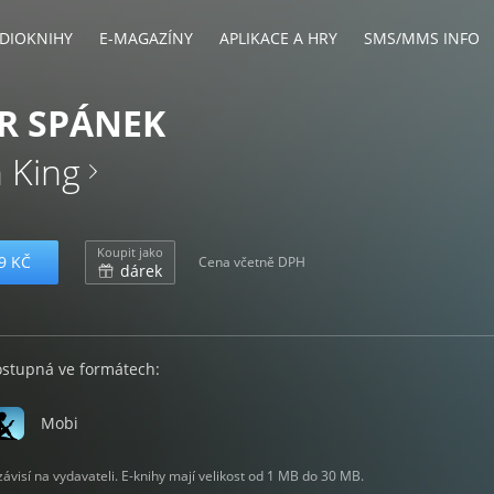
DIOKNIHY
E-MAGAZÍNY
APLIKACE A HRY
SMS/MMS INFO
R SPÁNEK
 King
Koupit jako
9 KČ
Cena včetně DPH
dárek
ostupná ve formátech:
Mobi
visí na vydavateli. E-knihy mají velikost od 1 MB do 30 MB.