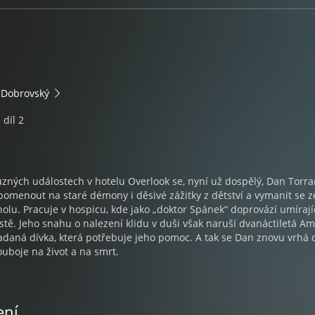
 Dobrovský
díl 2
různých událostech v hotelu Overlook se, nyní už dospělý, Dan Torr
pomenout na staré démony i děsivé zážitky z dětství a vymanit se z
oholu. Pracuje v hospicu, kde jako „doktor Spánek“ doprovází umírají
estě. Jeho snahu o nalezení klidu v duši však naruší dvanáctiletá Am
adaná dívka, která potřebuje jeho pomoc. A tak se Dan znovu vrhá 
uboje na život a na smrt.
ení