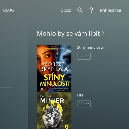
BLOG
O2.cz
Přihlásit se
Mohlo by se vám líbit
Stíny minulosti
390 Kč
Hra
389 Kč