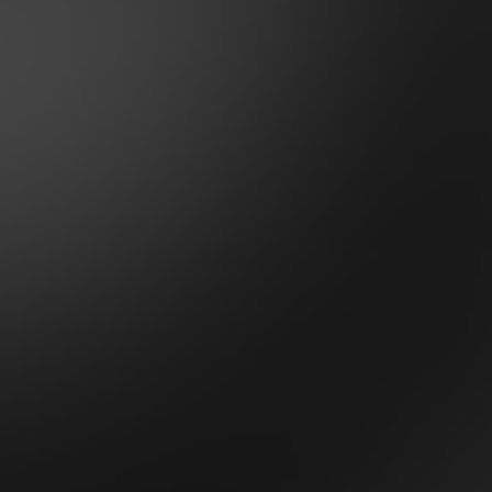
ponoříme do víru 
natáčí historický 
jediný cíl: pomstí
ze smrti svého otc