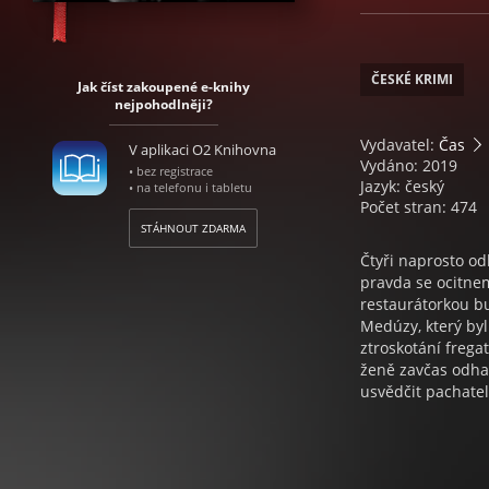
ČESKÉ KRIMI
Jak číst zakoupené e-knihy
nejpohodlněji?
Vydavatel:
Čas
V aplikaci O2 Knihovna
Vydáno: 2019
• bez registrace
Jazyk: český
• na telefonu i tabletu
Počet stran: 474
STÁHNOUT ZDARMA
Čtyři naprosto od
pravda se ocitne
restaurátorkou b
Medúzy, který byl
ztroskotání frega
ženě zavčas odhali
usvědčit pachatel
nabídne úvahu o t
strach a předsudk
motto zní: Láska, 
muže? A dokoná ž