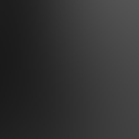
fantazie a filmu. Jsme v 80. letech minulého století a právě se v US
film z období občanské války. Do štábu je přijata žena, která má jen
t se. Třicet let musela čekat, než se podívala do tváře muže, kterého
e a z toho, že si už nikdy nemohla splnit své sny.