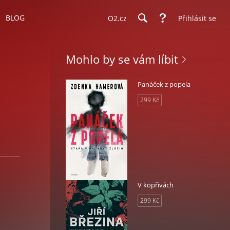
BLOG
O2.cz
Přihlásit se
Mohlo by se vám líbit
Panáček z popela
299 Kč
V kopřivách
299 Kč