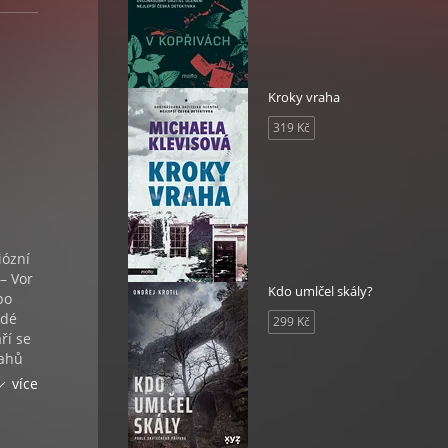
Kroky vraha
319 Kč
iózní
– Vor
Kdo umlčel skály?
po
adé
299 Kč
ří se
rahů
sobí
více
jí
etného