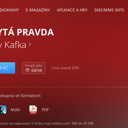
DIOKNIHY
E-MAGAZÍNY
APLIKACE A HRY
SMS/MMS INFO
YTÁ PRAVDA
v Kafka
Koupit jako
9 KČ
Cena včetně DPH
dárek
ostupná ve formátech:
Mobi
PDF
visí na vydavateli. E-knihy mají velikost od 1 MB do 30 MB.