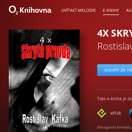
UVÍTACÍ MELODIE
E-KNIHY
AU
4X SKR
Rostisla
KOUPIT ZA 19
Tato e-kniha je d
ePUB
Dostupnost formátů zá