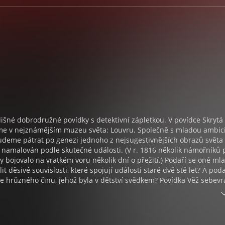
lišné dobrodružné povídky s detektivní zápletkou. V povídce Skrytá
me v nejznámějším muzeu světa: Louvru. Společně s mladou ambic
udeme pátrat po genezi jednoho z nejsugestivnějších obrazů světa 
 namalován podle skutečné události. (V r. 1816 několik námořníků 
ty bojovalo na vratkém voru několik dní o přežití.) Podaří se oné ml
t děsivé souvislosti, které spojují události staré dvě stě let? A poda
e hrůzného činu, jehož byla v dětství svědkem? Povídka Věž sebev
om, jak lehce se dá labilní člověk ovlivnit, a jak na podobné lidi pů
y. Povídka Deník Jenny Grayové pojednává nejen o smyslu života. Je
žárlivost a přátelství. Kdo je tajemná dívka, jež se zamiluje do maj
árlivý muž svou pomstu? A nakonec v povídce Smrtonosný omyl se