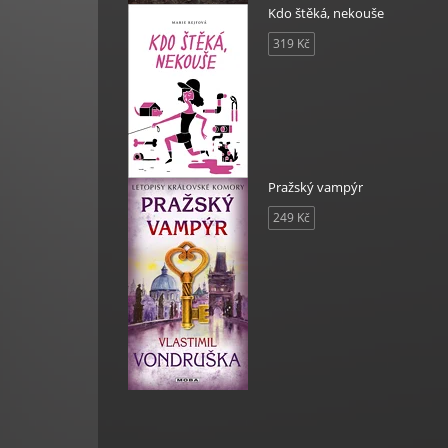
A
Kdo štěká, nekouše
319 Kč
 viní
Pražský vampýr
249 Kč