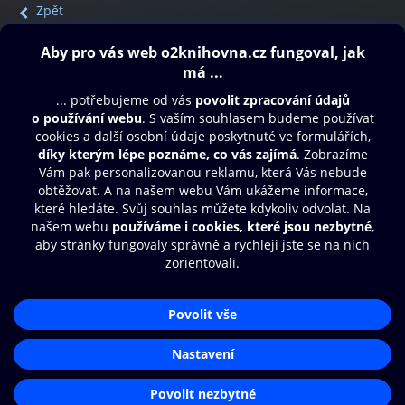
Zpět
Obsah ke stažení
Moje O2 Knihovna
Další zábava
© O2 Czech Republic a.s.
Nákupní řád
Přístupnost
Aplikace O2 Knihovna
Zásady zpracování osobních údajů
Čti a poslouchej své e-knihy a
Cookies
audioknihy rychleji a pohodlněji.
Nastavení cookies