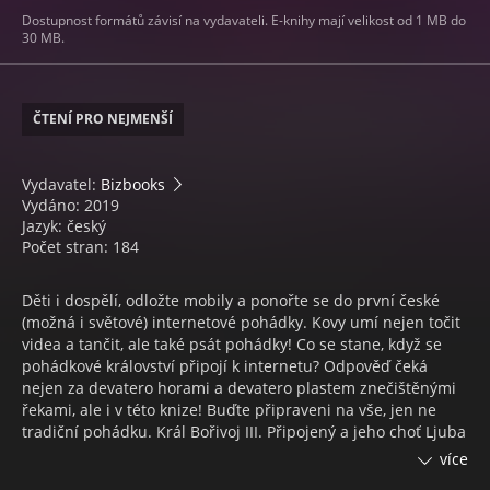
Dostupnost formátů závisí na vydavateli. E-knihy mají velikost od 1 MB do
30 MB.
ČTENÍ PRO NEJMENŠÍ
Vydavatel:
Bizbooks
Vydáno: 2019
Jazyk: český
Počet stran: 184
Děti i dospělí, odložte mobily a ponořte se do první české
(možná i světové) internetové pohádky. Kovy umí nejen točit
videa a tančit, ale také psát pohádky! Co se stane, když se
pohádkové království připojí k internetu? Odpověď čeká
nejen za devatero horami a devatero plastem znečištěnými
řekami, ale i v této knize! Buďte připraveni na vše, jen ne
tradiční pohádku. Král Bořivoj III. Připojený a jeho choť Ljuba
IV., vévodkyně ze Swiperightova musí provdat svou dceru
více
Amálii. Během jedné noci ale oba zmizí a nad královstvím