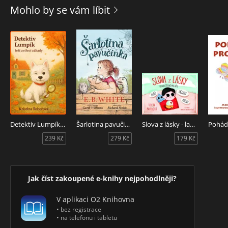
krouží drak. Zlo se probouzí. A překvapivě úplně jinde, než
Mohlo by se vám líbit
by ho princezna se svými kamarádkami – dcerou krejčího
Elvírou a vlivnicí Markétou, jejíž vaření elixírů sledují na
sítích desetitisíce – čekaly.
Detektiv Lumpík řeší zvířecí záhady
Šarlotina pavučinka
Slova z lásky - laskavé čtení pro děti
239 Kč
279 Kč
179 Kč
Jak číst zakoupené e-knihy nejpohodlněji?
V aplikaci O2 Knihovna
• bez registrace
• na telefonu i tabletu