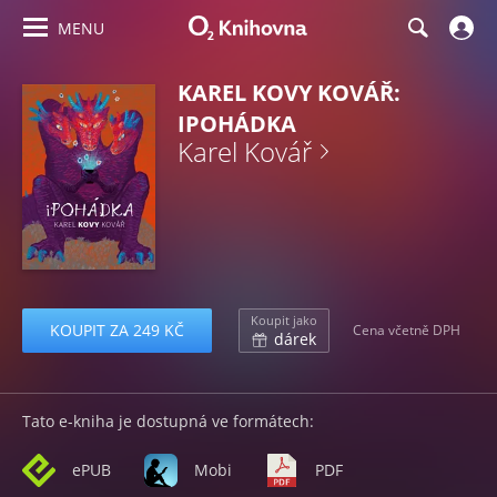
MENU
KAREL KOVY KOVÁŘ:
IPOHÁDKA
Karel Kovář
Koupit jako
KOUPIT ZA 249 KČ
Cena včetně DPH
dárek
Tato e-kniha je dostupná ve formátech:
ePUB
Mobi
PDF