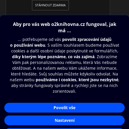
STÁHNOUT ZDARMA
Obsah ke stažení
Moje O2 Knihovna
Další zábava
© O2 Czech Republic a.s.
Nákupní řád
Přístupnost
Aplikace O2 Knihovna
Zásady zpracování osobních údajů
Čti a poslouchej své e-knihy a
Cookies
audioknihy rychleji a pohodlněji.