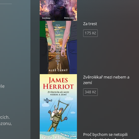
Za trest
175 Kč
Zvěrolékař mezi nebem a
zemí
ěle
348 Kč
cích.
azonu,
Proč bychom se netopili