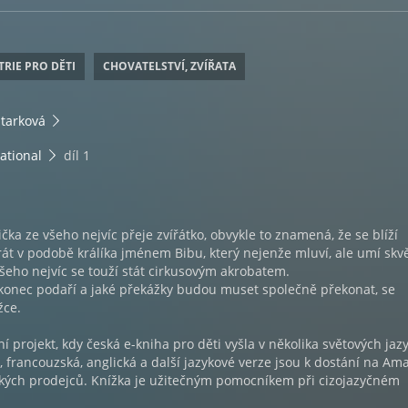
TRIE PRO DĚTI
CHOVATELSTVÍ, ZVÍŘATA
Štarková
ational
díl 1
čka ze všeho nejvíc přeje zvířátko, obvykle to znamená, že se blíží
t v podobě králíka jménem Bibu, který nejenže mluví, ale umí skv
všeho nejvíc se touží stát cirkusovým akrobatem.
akonec podaří a jaké překážky budou muset společně překonat, se
žce.
í projekt, kdy česká e-kniha pro děti vyšla v několika světových jazy
á, francouzská, anglická a další jazykové verze jsou k dostání na Am
ských prodejců. Knížka je užitečným pomocníkem při cizojazyčném