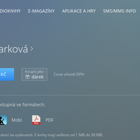
DIOKNIHY
E-MAGAZÍNY
APLIKACE A HRY
SMS/MMS INFO
tarková
Koupit jako
 KČ
Cena včetně DPH
dárek
ostupná ve formátech:
Mobi
PDF
visí na vydavateli. E-knihy mají velikost od 1 MB do 30 MB.