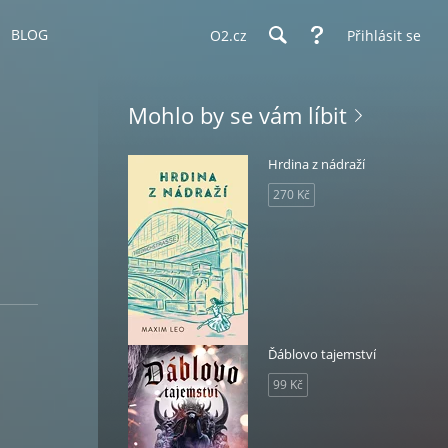
BLOG
O2.cz
Přihlásit se
Mohlo by se vám líbit
Hrdina z nádraží
270 Kč
Ďáblovo tajemství
99 Kč