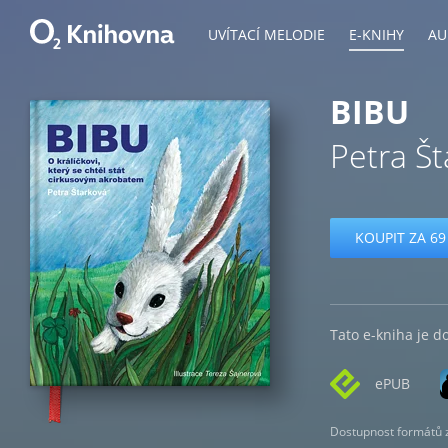
UVÍTACÍ MELODIE
E-KNIHY
AU
BIBU
Petra Š
KOUPIT ZA 69
Tato e-kniha je d
ePUB
Dostupnost formátů zá