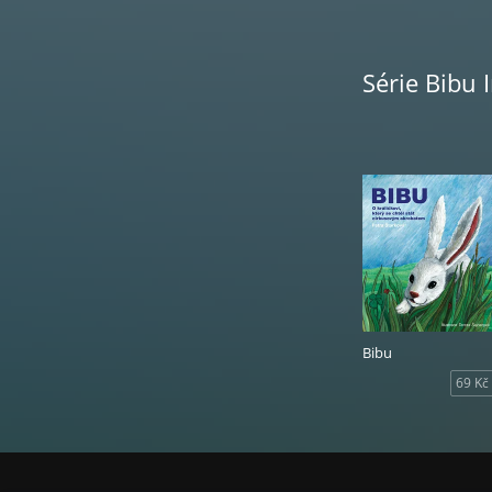
Série Bibu 
Bibu
69 Kč