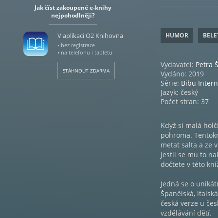
Jak číst zakoupené e-knihy
nejpohodlněji?
V aplikaci O2 Knihovna
HUMOR
BELE
• bez registrace
• na telefonu i tabletu
Vydavatel:
Petra 
STÁHNOUT ZDARMA
Vydáno: 2019
Série:
Bibu Intern
Jazyk: český
Počet stran: 37
Když si malá holči
pohroma. Tentokrá
metat salta a ze 
Jestli se mu to n
dočtete v této kní
Jedná se o unikátn
Španělská, italsk
česká verze u če
vzdělávání dětí.