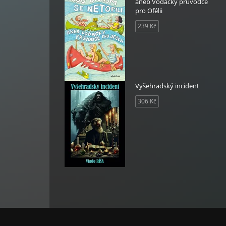
aneb Vodácký průvodce
pro Ofélii
239 Kč
Vyšehradský incident
306 Kč