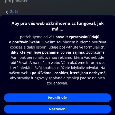
pro přihlášení.
Zpět
Obsah ke stažení
Moje O2 Knihovna
Další zábava
© O2 Czech Republic a.s.
Nákupní řád
Přístupnost
Aplikace O2 Knihovna
Zásady zpracování osobních údajů
Čti a poslouchej své e-knihy a
Cookies
audioknihy rychleji a pohodlněji.