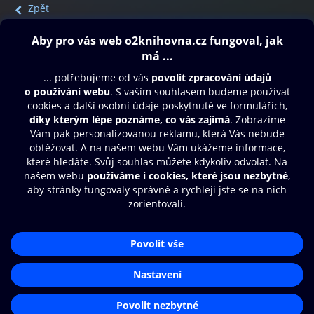
Zpět
Obsah ke stažení
Moje O2 Knihovna
Další zábava
© O2 Czech Republic a.s.
Nákupní řád
Přístupnost
Aplikace O2 Knihovna
Zásady zpracování osobních údajů
Čti a poslouchej své e-knihy a
Cookies
audioknihy rychleji a pohodlněji.
Nastavení cookies