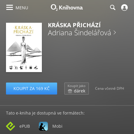
MENU
KRÁSKA PŘICHÁZÍ
Adriana Šindelářová
Koupit jako
KOUPIT ZA 169 KČ
Cena včetně DPH
dárek
Tato e-kniha je dostupná ve formátech:
ePUB
Mobi