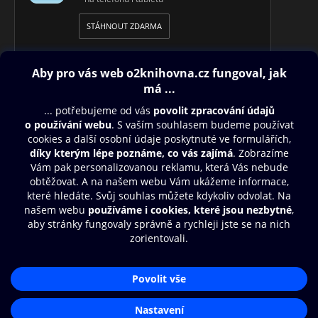
STÁHNOUT ZDARMA
Obsah ke stažení
Moje O2 Knihovna
Další zábava
© O2 Czech Republic a.s.
Nákupní řád
Přístupnost
Aplikace O2 Knihovna
Zásady zpracování osobních údajů
Čti a poslouchej své e-knihy a
Cookies