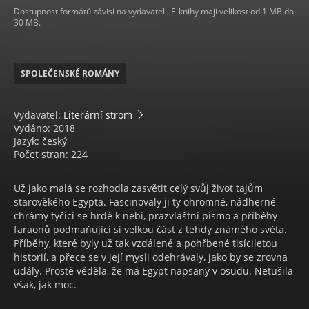
Dostupnost formátů závisí na vydavateli. E-knihy mají velikost od 1 MB do
30 MB.
SPOLEČENSKÉ ROMÁNY
Vydavatel:
Literární strom
Vydáno: 2018
Jazyk: český
Počet stran: 224
Už jako malá se rozhodla zasvětit celý svůj život tajům
starověkého Egypta. Fascinovaly ji ty ohromné, nádherné
chrámy tyčící se hrdě k nebi, prazvláštní písmo a příběhy
faraonů podmaňující si velkou část z tehdy známého světa.
Příběhy, které byly už tak vzdálené a pohřbené tisíciletou
historií, a přece se v její mysli odehrávaly, jako by se zrovna
udály. Prostě věděla, že má Egypt napsaný v osudu. Netušila
však, jak moc.