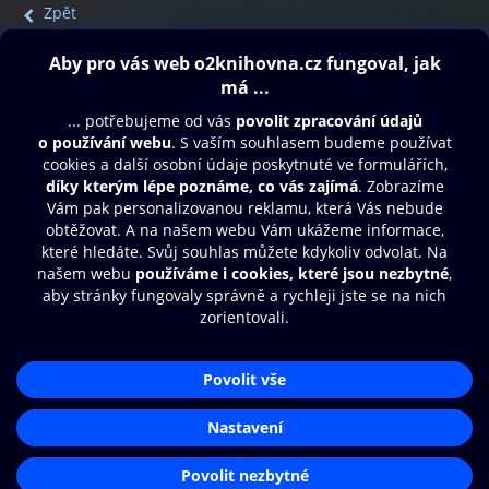
Zpět
Obsah ke stažení
Moje O2 Knihovna
Další zábava
© O2 Czech Republic a.s.
Nákupní řád
Přístupnost
Aplikace O2 Knihovna
Zásady zpracování osobních údajů
Čti a poslouchej své e-knihy a
Cookies
audioknihy rychleji a pohodlněji.
Nastavení cookies