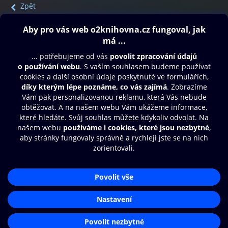
Zpět
Obsah ke stažení
Moje O2 Knihovna
Další zábava
© O2 Czech Republic a.s.
Nákupní řád
Přístupnost
Aplikace O2 Knihovna
Zásady zpracování osobních údajů
Čti a poslouchej své e-knihy a
Cookies
audioknihy rychleji a pohodlněji.
Nastavení cookies