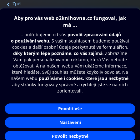
Zpět
Obsah ke stažení
Moje O2 Knihovna
Další zábava
© O2 Czech Republic a.s.
Nákupní řád
Přístupnost
Aplikace O2 Knihovna
Zásady zpracování osobních údajů
Čti a poslouchej své e-knihy a
Cookies
audioknihy rychleji a pohodlněji.
Nastavení cookies