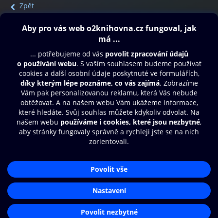
Zpět
Obsah ke stažení
Moje O2 Knihovna
Další zábava
© O2 Czech Republic a.s.
Nákupní řád
Přístupnost
Aplikace O2 Knihovna
Zásady zpracování osobních údajů
Čti a poslouchej své e-knihy a
Cookies
audioknihy rychleji a pohodlněji.
Nastavení cookies