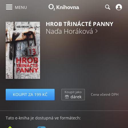
MENU
HROB TŘINÁCTÉ PANNY
Naďa Horáková
Koupit jako
KOUPIT ZA 199 KČ
Cena včetně DPH
dárek
Tato e-kniha je dostupná ve formátech: