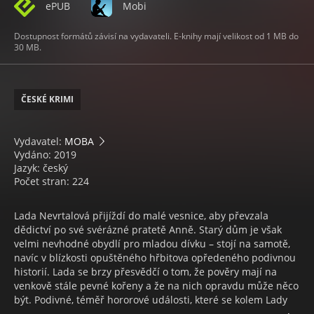
ePUB
Mobi
Dostupnost formátů závisí na vydavateli. E-knihy mají velikost od 1 MB do
30 MB.
ČESKÉ KRIMI
Vydavatel:
MOBA
Vydáno: 2019
Jazyk: český
Počet stran: 224
Lada Nevrtalová přijíždí do malé vesnice, aby převzala
dědictví po své svérázné pratetě Anně. Starý dům je však
velmi nevhodné obydlí pro mladou dívku – stojí na samotě,
navíc v blízkosti opuštěného hřbitova opředeného podivnou
historií. Lada se brzy přesvědčí o tom, že pověry mají na
venkově stále pevné kořeny a že na nich opravdu může něco
být. Podivné, téměř hororové události, které se kolem Lady
dějí, vyústí až ve vraždu a v ohrožení života se ocitá i ona