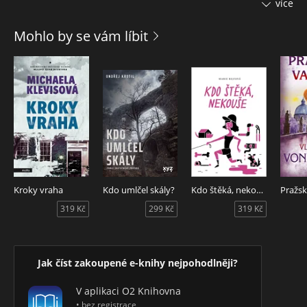
více
sama…
Mohlo by se vám líbit
Výjimečný detektivní román plný strhujících zvratů od jedné
z nejlepších současných autorek a scenáristek.
Kroky vraha
Kdo umlčel skály?
Kdo štěká, nekouše
Pražs
319 Kč
299 Kč
319 Kč
Jak číst zakoupené e-knihy nejpohodlněji?
V aplikaci O2 Knihovna
• bez registrace