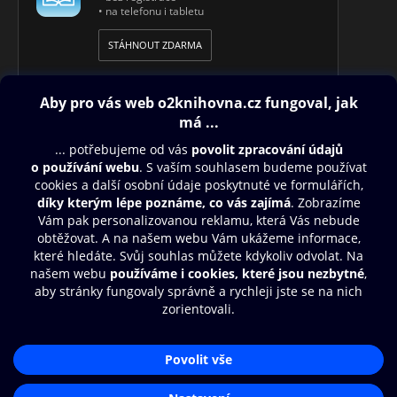
• na telefonu i tabletu
STÁHNOUT ZDARMA
Obsah ke stažení
Moje O2 Knihovna
Další zábava
© O2 Czech Republic a.s.
Nákupní řád
Přístupnost
Aplikace O2 Knihovna
Zásady zpracování osobních údajů