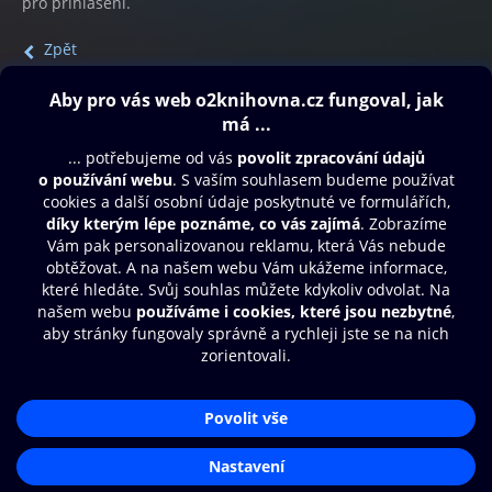
pro přihlášení.
Zpět
Obsah ke stažení
Moje O2 Knihovna
Další zábava
© O2 Czech Republic a.s.
Nákupní řád
Přístupnost
Aplikace O2 Knihovna
Zásady zpracování osobních údajů
Čti a poslouchej své e-knihy a
Cookies
audioknihy rychleji a pohodlněji.