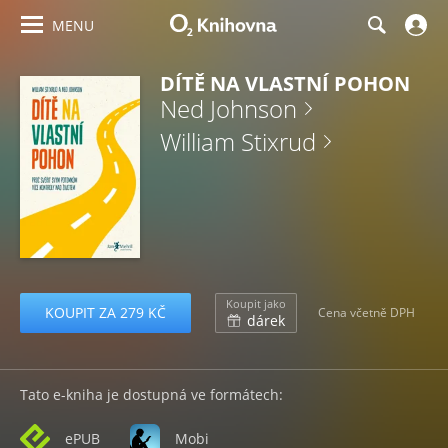
MENU
DÍTĚ NA VLASTNÍ POHON
Ned Johnson
William Stixrud
Koupit jako
KOUPIT ZA 279 KČ
Cena včetně DPH
dárek
Tato e-kniha je dostupná ve formátech:
ePUB
Mobi