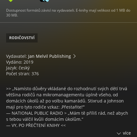
Dostupnost formátů závisí na vydavateli. E-knihy mají velikost od 1 MB do
30 MB.
RODIČOVSTVÍ
Vydavatel:
Jan Melvil Publishing
Vydáno: 2019
Jazyk: český
Počet stran: 376
>> „Namísto důvěry vkládané do rozhodnutí svých dětí trvá
většina rodičů na mikromanagementu úplně všeho, od
domácích úkolů až po volbu kamarádů. Stixrud a Johnson
mají pro tyto rodiče vzkaz: ‚Přestaňte!‘“
— NATIONAL PUBLIC RADIO > „Mám tě příliš rád, než abych
s tebou válčil kvůli domácím úkolům.“
— VY, PO PŘEČTENÍ KNIHY <<
více