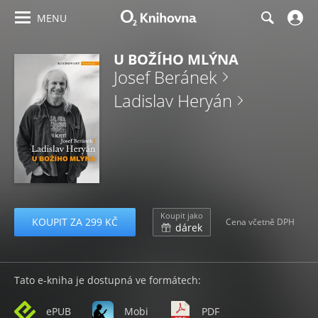
MENU
U BOŽÍHO MLÝNA
Josef Beránek
Ladislav Heryán
Koupit jako
KOUPIT ZA 299 KČ
Cena včetně DPH
dárek
Tato e-kniha je dostupná ve formátech:
ePUB
Mobi
PDF