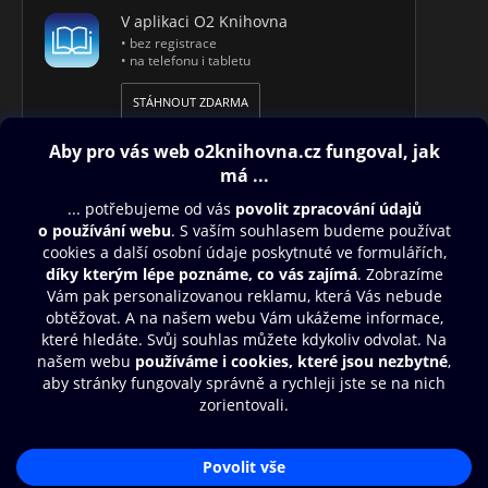
V aplikaci O2 Knihovna
• bez registrace
• na telefonu i tabletu
STÁHNOUT ZDARMA
Obsah ke stažení
Moje O2 Knihovna
Další zábava
© O2 Czech Republic a.s.
Nákupní řád
Aplikace O2 Knihovna
Přístupnost