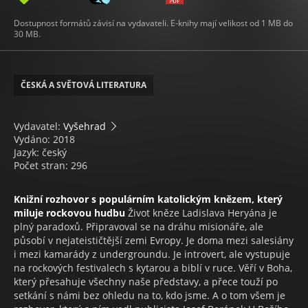
Dostupnost formátů závisí na vydavateli. E-knihy mají velikost od 1 MB do
30 MB.
ČESKÁ A SVĚTOVÁ LITERATURA
Vydavatel:
Vyšehrad
Vydáno: 2018
Jazyk: český
Počet stran: 296
Knižní rozhovor s populárním katolickým knězem, který
miluje rockovou hudbu
Život kněze Ladislava Heryána je
plný paradoxů. Připravoval se na dráhu misionáře, ale
působí v nejateističtější zemi Evropy. Je doma mezi salesiány
i mezi kamarády z undergroundu. Je introvert, ale vystupuje
na rockových festivalech s kytarou a biblí v ruce. Věří v Boha,
který přesahuje všechny naše představy, a přece touží po
setkání s námi bez ohledu na to, kdo jsme. A o tom všem je