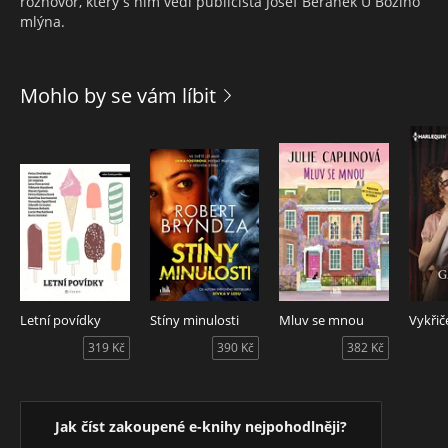
rozhovor, který s ním vedl publicista Josef Beránek U Božího
mlýna.
Mohlo by se vám líbit
Letní povídky
Stíny minulosti
Mluv se mnou
Vykři
319 Kč
390 Kč
382 Kč
Jak číst zakoupené e-knihy nejpohodlněji?