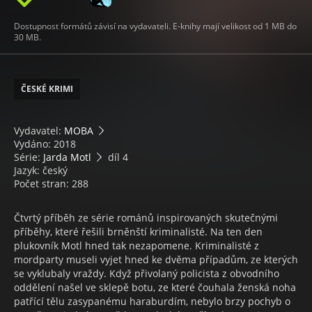
Dostupnost formátů závisí na vydavateli. E-knihy mají velikost od 1 MB do
30 MB.
ČESKÉ KRIMI
Vydavatel:
MOBA
Vydáno: 2018
Série:
Jarda Motl
díl 4
Jazyk: český
Počet stran: 288
Čtvrtý příběh ze série románů inspirovaných skutečnými
příběhy, které řešili brněnští kriminalisté. Na ten den
plukovník Motl hned tak nezapomene. Kriminalisté z
mordparty museli vyjet hned ke dvěma případům, ze kterých
se vyklubaly vraždy. Když přivolaný policista z obvodního
oddělení našel ve sklepě botu, ze které čouhala ženská noha
patřící tělu zasypanému haraburdím, nebylo brzy pochyb o