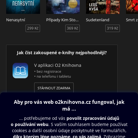
Nenasytní
Případy Kim Stoneové 14: Spletité lži
Sudetenland
299 Kč
369 Kč
319 Kč
Jak číst zakoupené e-knihy nejpohodlněji?
V aplikaci O2 Knihovna
• bez registrace
• na telefonu i tabletu
STÁHNOUT ZDARMA
Obsah ke stažení