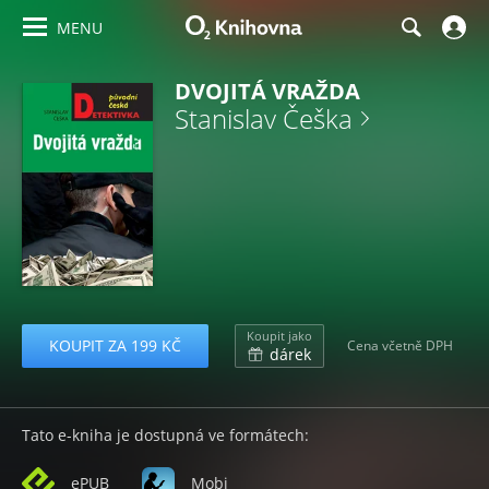
MENU
DVOJITÁ VRAŽDA
Stanislav Češka
Koupit jako
KOUPIT ZA 199 KČ
Cena včetně DPH
dárek
Tato e-kniha je dostupná ve formátech:
ePUB
Mobi