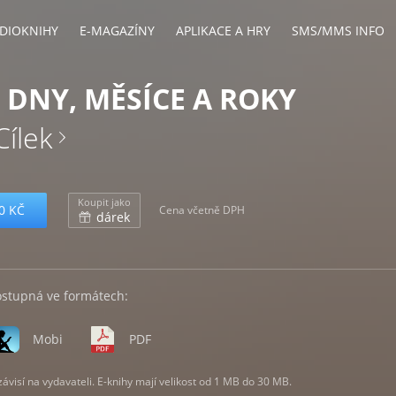
DIOKNIHY
E-MAGAZÍNY
APLIKACE A HRY
SMS/MMS INFO
Y DNY, MĚSÍCE A ROKY
ílek
Koupit jako
0 KČ
Cena včetně DPH
dárek
ostupná ve formátech:
Mobi
PDF
visí na vydavateli. E-knihy mají velikost od 1 MB do 30 MB.