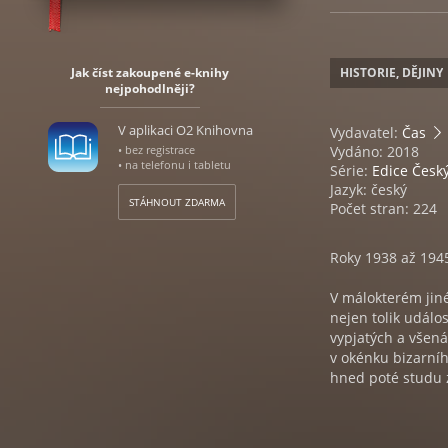
Jak číst zakoupené e-knihy
HISTORIE, DĚJINY
nejpohodlněji?
V aplikaci O2 Knihovna
Vydavatel:
Čas
• bez registrace
Vydáno: 2018
• na telefonu i tabletu
Série:
Edice Česk
Jazyk: český
STÁHNOUT ZDARMA
Počet stran: 224
Roky 1938 až 194
V málokterém jin
nejen tolik událos
vypjatých a všená
v okénku bizarníh
hned poté studu z 
ale i odhodlání, 
souběžné ose čas
probouzení, úsmě