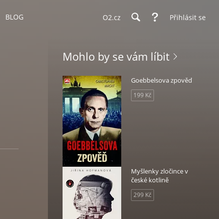
BLOG
O2.cz
Přihlásit se
Mohlo by se vám líbit
Goebbelsova zpověď
199 Kč
Myšlenky zločince v
české kotlině
299 Kč