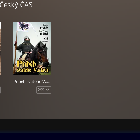
 Český ČAS
ný autor (nejen) literatury faktu Roman Cílek k tomuto, už XXI. sva
ká: „Pokusil jsem se cosi z toho zachytit. Pln pokory však v této chvíl
edek čtenářům, pociťuji, že to byl úkol téměř nesplnitelný. Jako kd
el z vody nabrané do dlaně zmapovat proud rozvodněné řeky. Post
ch zorných úhlů jen zlomek. Ale i ten snad – pevně věřím – cosi vyp
sely prožít generace našich předků, a my bychom si jistě nepřáli, a
 prožít naši potomci. ,Každé ohlédnutí za tím, co bylo, je i mrazivý
lavní hrdina jedné z knih Ernesta Hemingwaye. A s klasiky, byť již 
se přít.“
, měsíce a roky vychází k 80. výročí Mnichovské dohody.
oky
Příběh svatého Václava
299 Kč
ovna
Další zábava