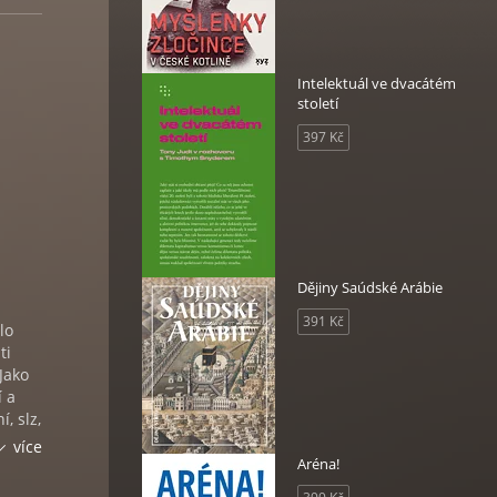
Intelektuál ve dvacátém
století
397 Kč
Dějiny Saúdské Arábie
391 Kč
lo
ti
Jako
í a
, slz,
více
ání a
Aréna!