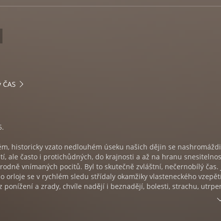
ý ČAS
5.
ém, historicky vzato nedlouhém úseku našich dějin se nashromáždi
tí, ale často i protichůdných, do krajnosti a až na hranu snesitelnos
rodně vnímaných pocitů. Byl to skutečně zvláštní, nečernobílý čas. 
o orloje se v rychlém sledu střídaly okamžiky vlasteneckého vzepět
ponížení a zrady, chvíle nadějí i beznadějí, bolesti, strachu, utrpení
vzdoru a znovuvzkříšených nadějí. A do toho všeho ještě ubíhal po
u běžný život se svým těžko zastavitelným rytmem nocí a dnů, usín
vů a pláče.