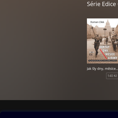
Série Edice
Zkušený a oceňova
Edice Český ČAS ří
kdy předávám výsl
se člověk pokouš
lze vždy a ze vše
o době, kterou mu
museli tak či onak
poučením,ʻ říká h
mrtvými, neradno 
Kniha Jak šly dny
Jak šly dny, měsíce a r
140 Kč
Obsah ke stažení
Moje O2 Knih