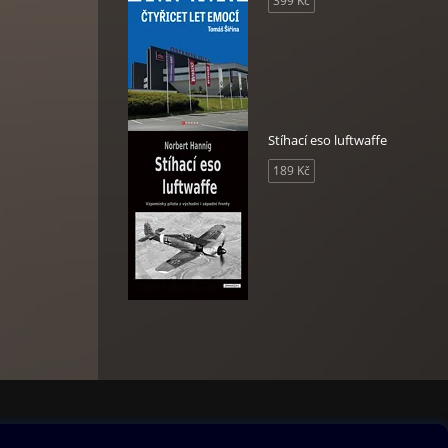
399 Kč
zku
i,
yby
ihnout
ovídá
by ji
Stíhací eso luftwaffe
m
dávno
189 Kč