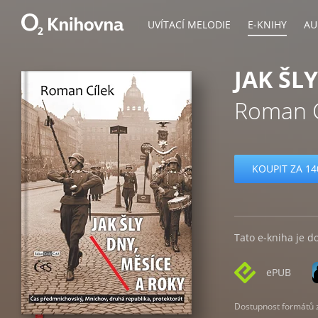
UVÍTACÍ MELODIE
E-KNIHY
AU
JAK ŠL
Roman C
KOUPIT ZA 14
Tato e-kniha je d
ePUB
Dostupnost formátů zá