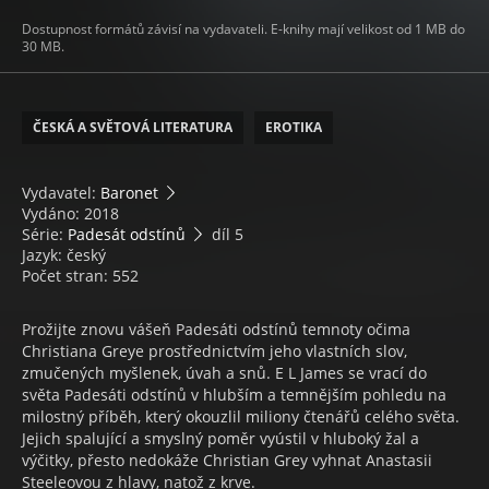
Dostupnost formátů závisí na vydavateli. E-knihy mají velikost od 1 MB do
30 MB.
ČESKÁ A SVĚTOVÁ LITERATURA
EROTIKA
Vydavatel:
Baronet
Vydáno: 2018
Série:
Padesát odstínů
díl 5
Jazyk: český
Počet stran: 552
Prožijte znovu vášeň Padesáti odstínů temnoty očima
Christiana Greye prostřednictvím jeho vlastních slov,
zmučených myšlenek, úvah a snů. E L James se vrací do
světa Padesáti odstínů v hlubším a temnějším pohledu na
milostný příběh, který okouzlil miliony čtenářů celého světa.
Jejich spalující a smyslný poměr vyústil v hluboký žal a
výčitky, přesto nedokáže Christian Grey vyhnat Anastasii
Steeleovou z hlavy, natož z krve.