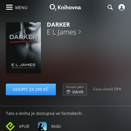
MENU
DARKER
E L James
Koupit jako
KOUPIT ZA 299 KČ
Cena včetně DPH
dárek
Tato e-kniha je dostupná ve formátech:
ePUB
Mobi