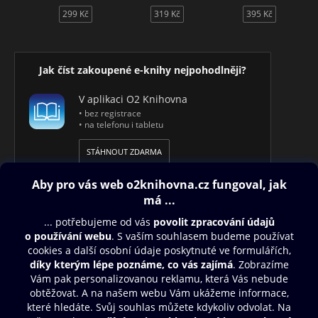
299 Kč
319 Kč
395 Kč
Jak číst zakoupené e-knihy nejpohodlněji?
V aplikaci O2 Knihovna
• bez registrace
• na telefonu i tabletu
STÁHNOUT ZDARMA
Obsah ke stažení
Moje O2 Knihovna
Další zábava