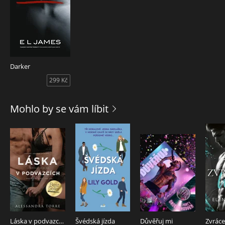
Darker
299 Kč
Mohlo by se vám líbit
Láska v podvazcích
Švédská jízda
Důvěřuj mi
Zvráce