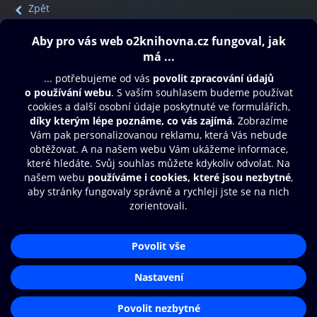
Zpět
Obsah ke stažení
Moje O2 Knihovna
Další zábava
© O2 Czech Republic a.s.
Nákupní řád
Přístupnost
Aplikace O2 Knihovna
Zásady zpracování osobních údajů
Čti a poslouchej své e-knihy a
Cookies
audioknihy rychleji a pohodlněji.
Nastavení cookies