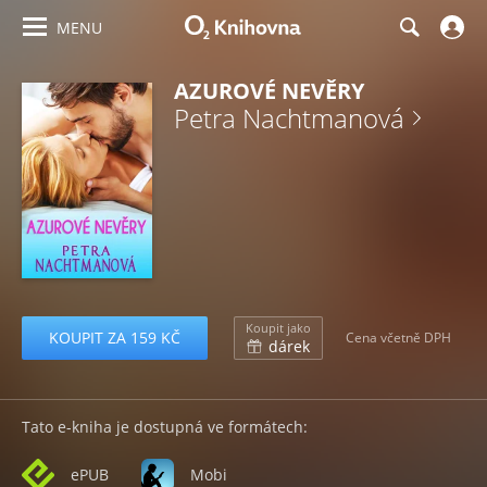
MENU
AZUROVÉ NEVĚRY
Petra Nachtmanová
Koupit jako
KOUPIT ZA 159 KČ
Cena včetně DPH
dárek
Tato e-kniha je dostupná ve formátech:
ePUB
Mobi