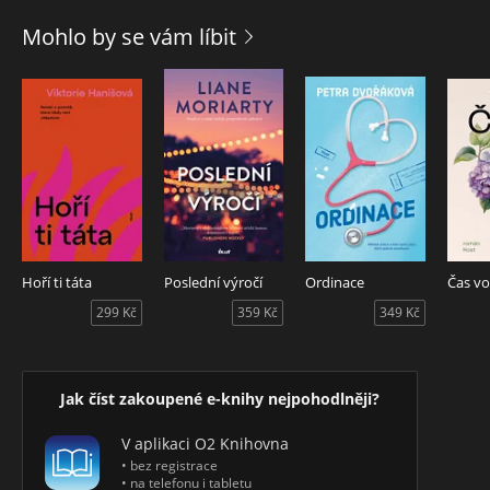
Mohlo by se vám líbit
Hoří ti táta
Poslední výročí
Ordinace
Čas vo
299 Kč
359 Kč
349 Kč
Jak číst zakoupené e-knihy nejpohodlněji?
V aplikaci O2 Knihovna
• bez registrace
• na telefonu i tabletu