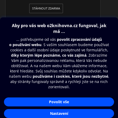
STÁHNOUT ZDARMA
Obsah ke stažení
Moje O2 Knihovna
Další zábava
© O2 Czech Republic a.s.
Nákupní řád
Přístupnost
Aplikace O2 Knihovna
Zásady zpracování osobních údajů
Čti a poslouchej své e-knihy a
Cookies