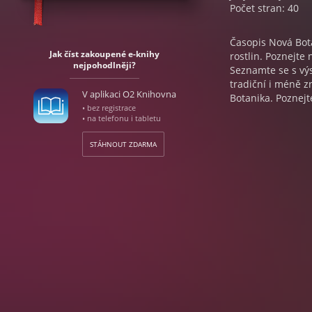
Počet stran: 40
Časopis Nová Bota
Jak číst zakoupené e-knihy
rostlin. Poznejte 
nejpohodlněji?
Seznamte se s vý
tradiční i méně z
V aplikaci O2 Knihovna
Botanika. Poznejte
• bez registrace
• na telefonu i tabletu
STÁHNOUT ZDARMA