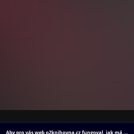
ovna
Další zábava