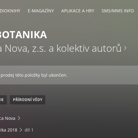
DIOKNIHY
E-MAGAZÍNY
APLIKACE A HRY
SMS/MMS INFO
BOTANIKA
 Nova, z.s. a kolektiv autorů
 prodej této položky byl ukončen.
IE
PŘÍRODNÍ VĚDY
ca Nova
ika 2018
díl 1