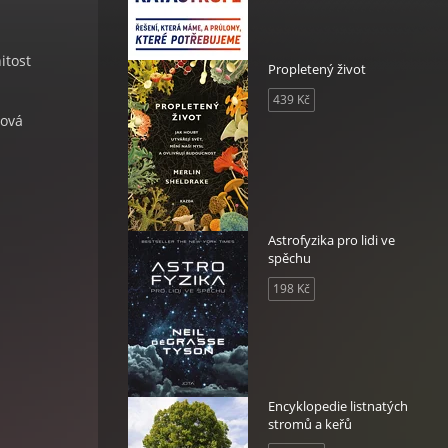
itost
Propletený život
439 Kč
Nová
Astrofyzika pro lidi ve
spěchu
198 Kč
Encyklopedie listnatých
stromů a keřů