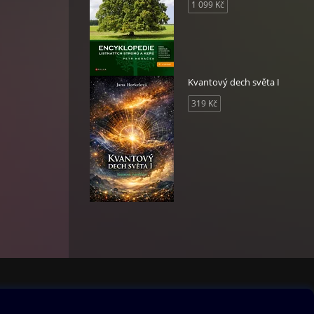
1 099 Kč
Kvantový dech světa I
319 Kč