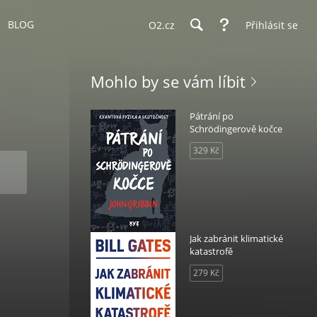
BLOG
O2.cz
Přihlásit se
Mohlo by se vám líbit
Pátrání po
Schrödingerově kočce
329 Kč
Jak zabránit klimatické
katastrofě
279 Kč