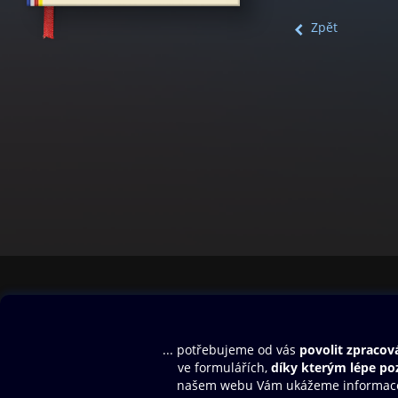
Zpět
Obsah ke stažení
Moje O2 Knih
Uvítací melodie
Přihlásit se
Aplikace a hry
E-knihy
Dárkový poukaz
SMS/MMS Info
Audioknihy
Nápověda
Blog