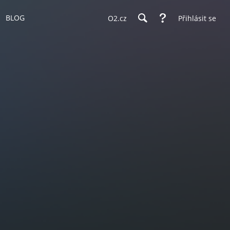
BLOG
O2.cz
Přihlásit se