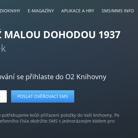
DIOKNIHY
E-MAGAZÍNY
APLIKACE A HRY
SMS/MMS INFO
Ž MALOU DOHODOU 1937
ek
ování se přihlaste do O2 Knihovny
o potřebujeme kvůli přiřazení položky do Vaší knihovny. Po
lefonního čísla obdržíte SMS s jednorázovým kódem pro