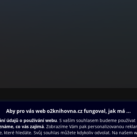
ovna
Další zábava
Oneplay
Oneplay Originály
Sport