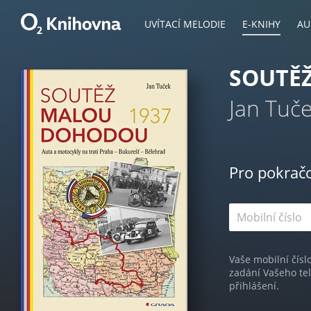
UVÍTACÍ MELODIE
E-KNIHY
AU
SOUTĚ
Jan Tuč
Pro pokrač
Vaše mobilní čísl
zadání Vašeho te
přihlášení.