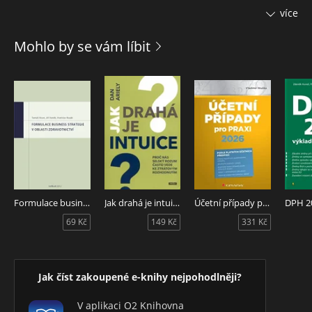
Knihu mohou v mnohém využít i kolegové ze Slovenska.
více
Autor pracuje v několika zdravotnických zařízeních různého
Mohlo by se vám líbit
typu, problematice se věnuje více než 12 let, má bohaté
osobní zkušenosti, které skloubil s teoretickými znalostmi.
Formulace business strategie v oblasti zdravotnictví
Jak drahá je intuice?
Účetní případy pro praxi 2026
69 Kč
149 Kč
331 Kč
Jak číst zakoupené e-knihy nejpohodlněji?
V aplikaci O2 Knihovna