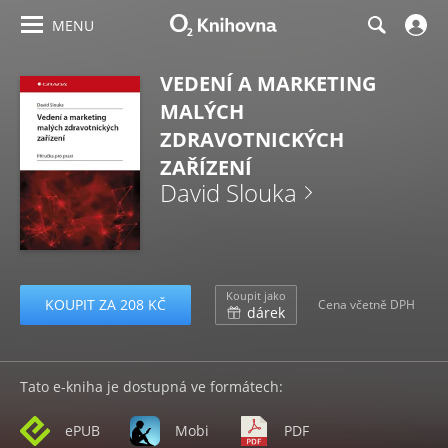
MENU
VEDENÍ A MARKETING
MALÝCH
ZDRAVOTNICKÝCH
ZAŘÍZENÍ
David Slouka
Koupit jako
KOUPIT ZA 208 KČ
Cena včetně DPH
dárek
Tato e-kniha je dostupná ve formátech:
ePUB
Mobi
PDF