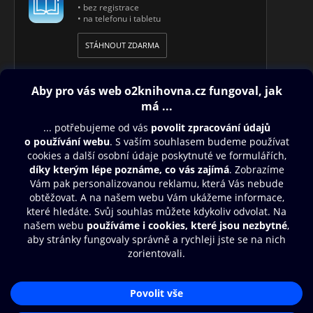
• bez registrace
• na telefonu i tabletu
STÁHNOUT ZDARMA
Obsah ke stažení
Moje O2 Knihovna
Další zábava
© O2 Czech Republic a.s.
Nákupní řád
Přístupnost
Aplikace O2 Knihovna
Zásady zpracování osobních údajů