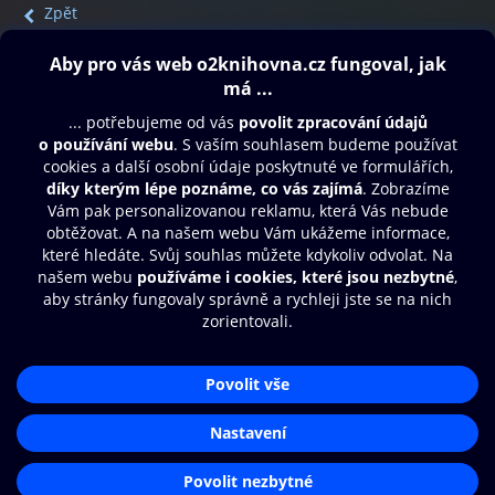
Zpět
Obsah ke stažení
Moje O2 Knihovna
Další zábava
© O2 Czech Republic a.s.
Nákupní řád
Přístupnost
Aplikace O2 Knihovna
Zásady zpracování osobních údajů
Čti a poslouchej své e-knihy a
Cookies
audioknihy rychleji a pohodlněji.
Nastavení cookies