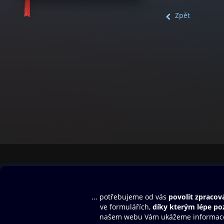
Zpět
Obsah ke stažení
Moje O2 Knih
Uvítací melodie
Přihlásit se
Aplikace a hry
E-knihy
Dárkový poukaz
SMS/MMS Info
Audioknihy
Nápověda
Blog