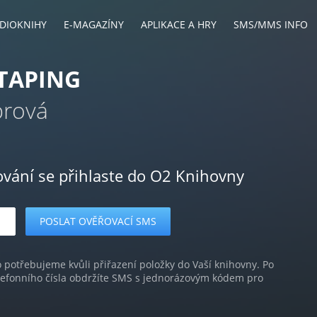
DIOKNIHY
E-MAGAZÍNY
APLIKACE A HRY
SMS/MMS INFO
TAPING
brová
ování se přihlaste do O2 Knihovny
o potřebujeme kvůli přiřazení položky do Vaší knihovny. Po
lefonního čísla obdržíte SMS s jednorázovým kódem pro