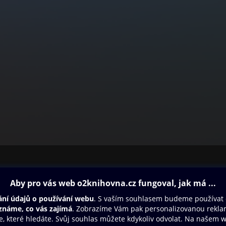
ovna
Další zábava
Oneplay
Oneplay Originály
Sport