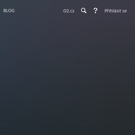
BLOG
O2.cz
Přihlásit se