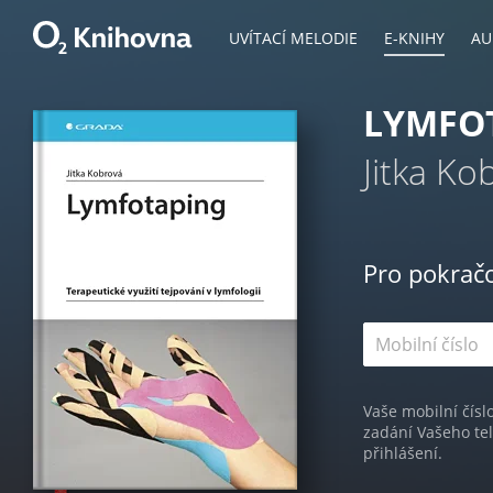
UVÍTACÍ MELODIE
E-KNIHY
AU
LYMFO
Jitka Ko
Pro pokrač
Vaše mobilní čísl
zadání Vašeho te
přihlášení.