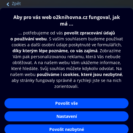
Zpět
Obsah ke stažení
Moje O2 Knihovna
Další zábava
© O2 Czech Republic a.s.
Nákupní řád
Přístupnost
Aplikace O2 Knihovna
Zásady zpracování osobních údajů
Čti a poslouchej své e-knihy a
Cookies
audioknihy rychleji a pohodlněji.
Nastavení cookies