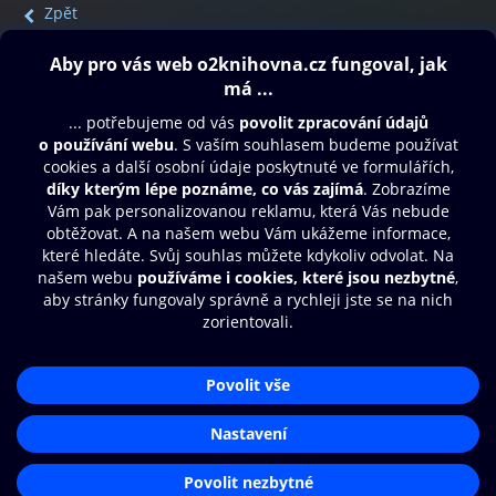
Zpět
Obsah ke stažení
Moje O2 Knihovna
Další zábava
© O2 Czech Republic a.s.
Nákupní řád
Přístupnost
Aplikace O2 Knihovna
Zásady zpracování osobních údajů
Čti a poslouchej své e-knihy a
Cookies
audioknihy rychleji a pohodlněji.
Nastavení cookies