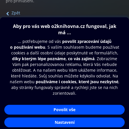
pro přihlášení.
Zpět
Obsah ke stažení
Moje O2 Knihovna
Další zábava
© O2 Czech Republic a.s.
Nákupní řád
Přístupnost
Aplikace O2 Knihovna
Zásady zpracování osobních údajů
Čti a poslouchej své e-knihy a
Cookies
audioknihy rychleji a pohodlněji.