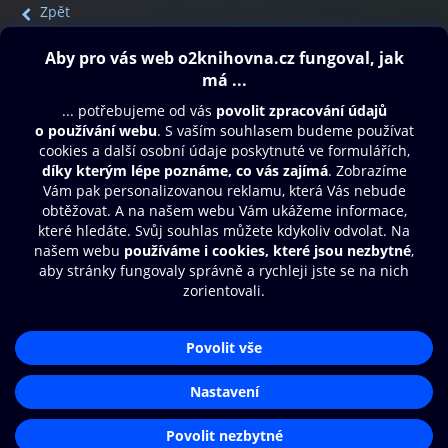
Zpět
Obsah ke stažení
Moje O2 Knihovna
Další zábava
© O2 Czech Republic a.s.
Nákupní řád
Přístupnost
Aplikace O2 Knihovna
Zásady zpracování osobních údajů
Čti a poslouchej své e-knihy a
Cookies
audioknihy rychleji a pohodlněji.
Nastavení cookies