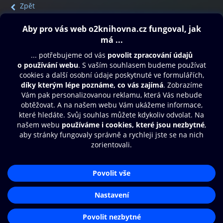
Zpět
Obsah ke stažení
Moje O2 Knihovna
Další zábava
© O2 Czech Republic a.s.
Nákupní řád
Přístupnost
Aplikace O2 Knihovna
Zásady zpracování osobních údajů
Čti a poslouchej své e-knihy a
Cookies
audioknihy rychleji a pohodlněji.
Nastavení cookies