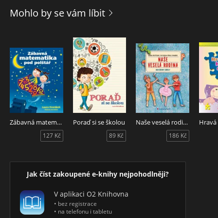
Mohlo by se vám líbit
Zábavná matematika pod polštář
Poraď si se školou
Naše veselá rodina/Our Merry Family
127 Kč
89 Kč
186 Kč
Jak číst zakoupené e-knihy nejpohodlněji?
V aplikaci O2 Knihovna
• bez registrace
• na telefonu i tabletu