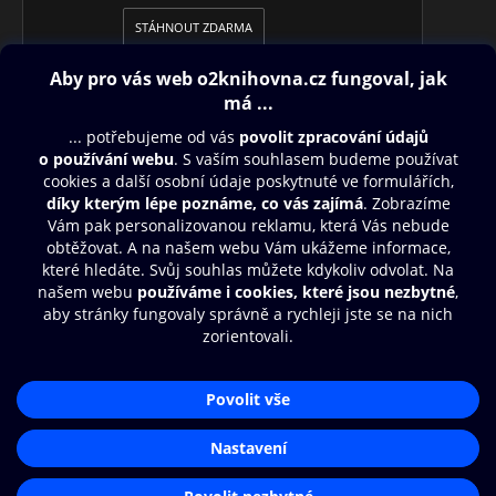
STÁHNOUT ZDARMA
Obsah ke stažení
Moje O2 Knihovna
Další zábava
© O2 Czech Republic a.s.
Nákupní řád
Aplikace O2 Knihovna
Přístupnost
Zásady zpracování osobních údajů
Čti a poslouchej své e-knihy a
audioknihy rychleji a pohodlněji.
Cookies