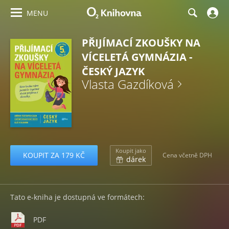
MENU
PŘIJÍMACÍ ZKOUŠKY NA
VÍCELETÁ GYMNÁZIA -
ČESKÝ JAZYK
Vlasta Gazdíková
Koupit jako
KOUPIT ZA 179 KČ
Cena včetně DPH
dárek
Tato e-kniha je dostupná ve formátech:
PDF