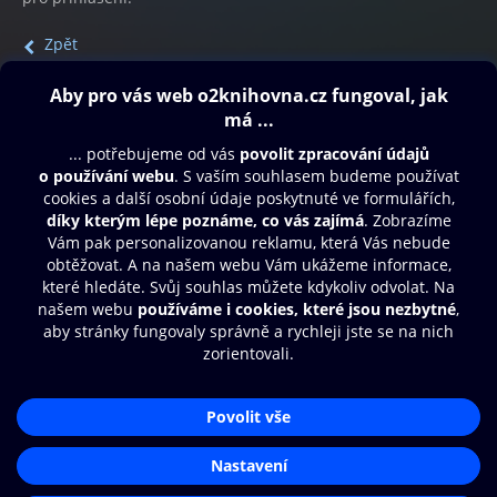
Zpět
Obsah ke stažení
Moje O2 Knihovna
Další zábava
© O2 Czech Republic a.s.
Nákupní řád
Přístupnost
Aplikace O2 Knihovna
Zásady zpracování osobních údajů
Čti a poslouchej své e-knihy a
Cookies
audioknihy rychleji a pohodlněji.