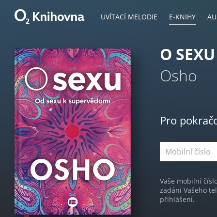
UVÍTACÍ MELODIE
E-KNIHY
AU
O SEXU
Osho
Pro pokrač
Vaše mobilní čísl
zadání Vašeho te
přihlášení.