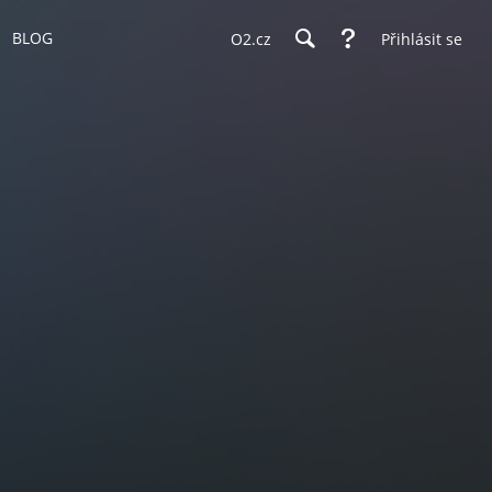
BLOG
O2.cz
Přihlásit se