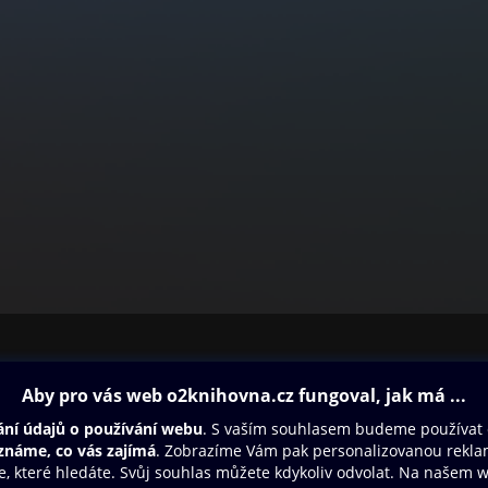
ovna
Další zábava
Oneplay
Oneplay Originály
Sport