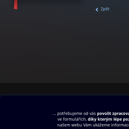
Zpět
Obsah ke stažení
Moje O2 Knih
Uvítací melodie
Přihlásit se
Aplikace a hry
E-knihy
Dárkový poukaz
SMS/MMS Info
Audioknihy
Nápověda
Blog