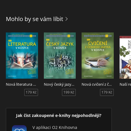
Mohlo by se vám líbit
Nová literatura v kostce pro SŠ
Nový český jazyk v kostce pro SŠ
Nová cvičení z českého jazyka v kostce pro SŠ
179 Kč
199 Kč
179 Kč
Jak číst zakoupené e-knihy nejpohodlněji?
V aplikaci O2 Knihovna