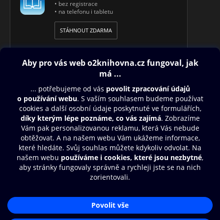
• bez registrace
• na telefonu i tabletu
STÁHNOUT ZDARMA
Obsah ke stažení
Moje O2 Knihovna
Další zábava
© O2 Czech Republic a.s.
Nákupní řád
Přístupnost
Aplikace O2 Knihovna
Zásady zpracování osobních údajů