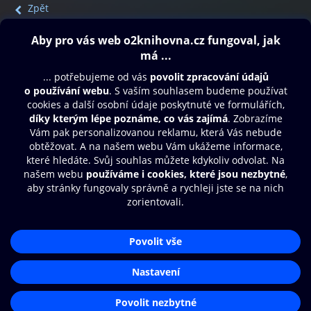
Zpět
Obsah ke stažení
Moje O2 Knihovna
Další zábava
© O2 Czech Republic a.s.
Nákupní řád
Přístupnost
Aplikace O2 Knihovna
Zásady zpracování osobních údajů
Čti a poslouchej své e-knihy a
Cookies
audioknihy rychleji a pohodlněji.
Nastavení cookies