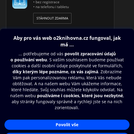
• bez registrace
• na telefonu i tabletu
STÁHNOUT ZDARMA
Obsah ke stažení
Moje O2 Knihovna
Další zábava
© O2 Czech Republic a.s.
Nákupní řád
Přístupnost
Aplikace O2 Knihovna
Zásady zpracování osobních údajů