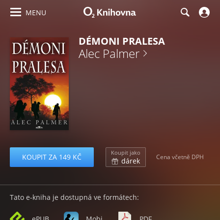
MENU
DÉMONI PRALESA
Alec Palmer
Koupit jako
KOUPIT ZA 149 KČ
Cena včetně DPH
dárek
Tato e-kniha je dostupná ve formátech:
ePUB
Mobi
PDF