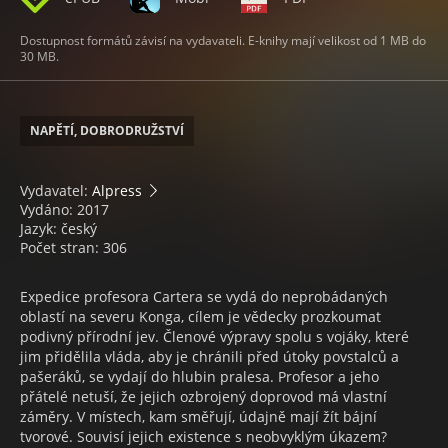
Dostupnost formátů závisí na vydavateli. E-knihy mají velikost od 1 MB do
30 MB.
NAPĚTÍ, DOBRODRUŽSTVÍ
Vydavatel:
Alpress
Vydáno: 2017
Jazyk: český
Počet stran: 306
Expedice profesora Cartera se vydá do neprobádaných
oblastí na severu Konga, cílem je vědecky prozkoumat
podivný přírodní jev. Členové výpravy spolu s vojáky, které
jim přidělila vláda, aby je chránili před útoky povstalců a
pašeráků, se vydají do hlubin pralesa. Profesor a jeho
přátelé netuší, že jejich ozbrojený doprovod má vlastní
záměry. V místech, kam směřují, údajně mají žít bájní
tvorové. Souvisí jejich existence s neobvyklým úkazem?