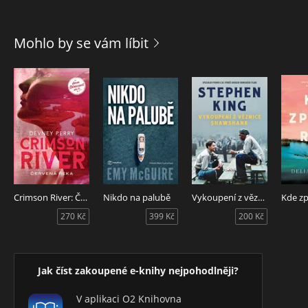
Mohlo by se vám líbit
Crimson River: Červená řeka
Nikdo na palubě
Vykoupení z věznice Shawshank
Kde zpí
270 Kč
399 Kč
200 Kč
Jak číst zakoupené e-knihy nejpohodlněji?
V aplikaci O2 Knihovna