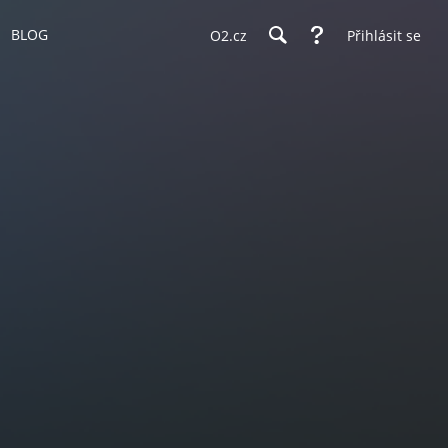
BLOG
O2.cz
Přihlásit se