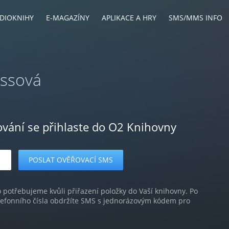
DIOKNIHY
E-MAGAZÍNY
APLIKACE A HRY
SMS/MMS INFO
assová
ování se přihlaste do O2 Knihovny
o potřebujeme kvůli přiřazení položky do Vaší knihovny. Po
lefonního čísla obdržíte SMS s jednorázovým kódem pro