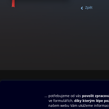
Zpět
Obsah ke stažení
Moje O2 Knih
Uvítací melodie
Přihlásit se
Aplikace a hry
E-knihy
Dárkový poukaz
SMS/MMS Info
Audioknihy
Nápověda
Blog