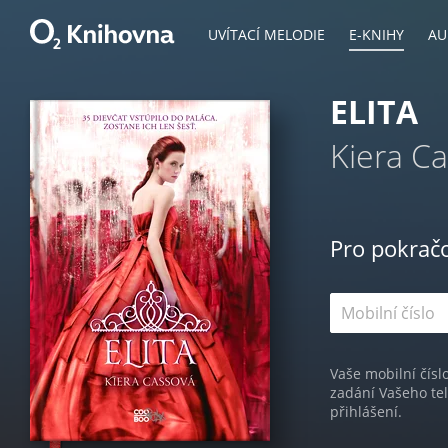
UVÍTACÍ MELODIE
E-KNIHY
AU
ELITA
Kiera C
Pro pokrač
Vaše mobilní čísl
zadání Vašeho te
přihlášení.