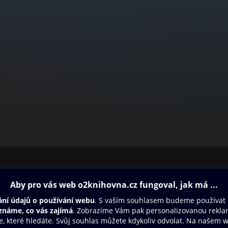
ovna
Další zábava
Oneplay
Oneplay Originály
Sport