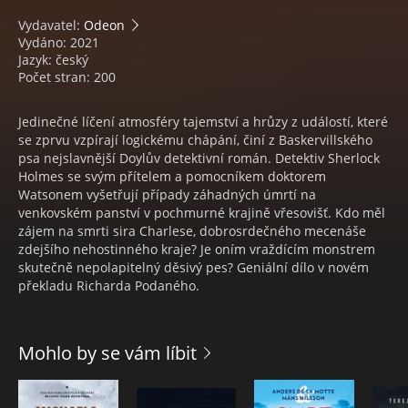
Vydavatel:
Odeon
Vydáno: 2021
Jazyk: český
Počet stran: 200
Jedinečné líčení atmosféry tajemství a hrůzy z událostí, které
se zprvu vzpírají logickému chápání, činí z Baskervillského
psa nejslavnější Doylův detektivní román. Detektiv Sherlock
Holmes se svým přítelem a pomocníkem doktorem
Watsonem vyšetřují případy záhadných úmrtí na
venkovském panství v pochmurné krajině vřesovišť. Kdo měl
zájem na smrti sira Charlese, dobrosrdečného mecenáše
zdejšího nehostinného kraje? Je oním vraždícím monstrem
skutečně nepolapitelný děsivý pes? Geniální dílo v novém
překladu Richarda Podaného.
Mohlo by se vám líbit