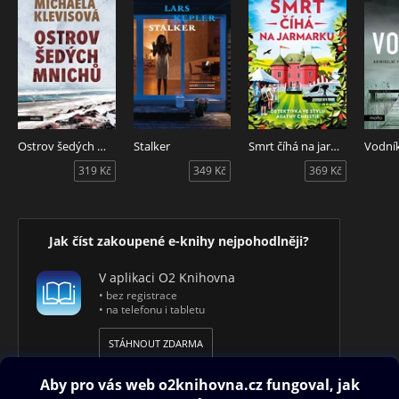
Ostrov šedých mnichů
Stalker
Smrt číhá na jarmarku
Vodní
319 Kč
349 Kč
369 Kč
Jak číst zakoupené e-knihy nejpohodlněji?
V aplikaci O2 Knihovna
• bez registrace
• na telefonu i tabletu
STÁHNOUT ZDARMA