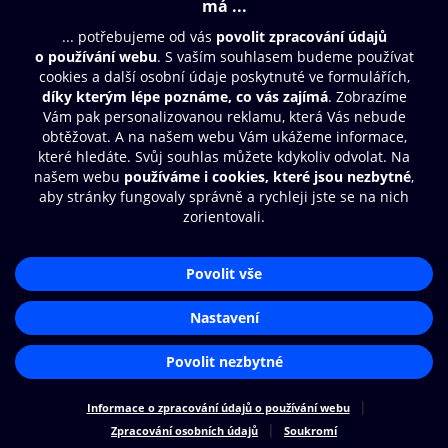
Obsah ke stažení
Moje O2 Knihovna
Další zábava
© O2 Czech Republic a.s.
Nákupní řád
Aplikace O2 Knihovna
Přístupnost
Zásady zpracování osobních údajů
Čti a poslouchej své e-knihy a
audioknihy rychleji a pohodlněji.
Cookies
Nastavení cookies
STÁHNOUT