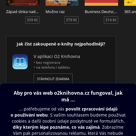
Západ slnka nad čerešňovým sadom
Možno raz
Business Deutsch pro každý den
359 Kč
379 Kč
314 Kč
Jak číst zakoupené e-knihy nejpohodlněji?
V aplikaci O2 Knihovna
• bez registrace
• na telefonu i tabletu
STÁHNOUT ZDARMA
Obsah ke stažení
Moje O2 Knihovna