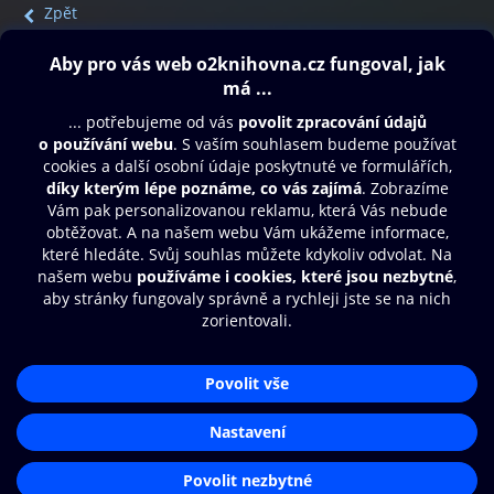
Zpět
Obsah ke stažení
Moje O2 Knihovna
Další zábava
© O2 Czech Republic a.s.
Nákupní řád
Přístupnost
Aplikace O2 Knihovna
Zásady zpracování osobních údajů
Čti a poslouchej své e-knihy a
Cookies
audioknihy rychleji a pohodlněji.
Nastavení cookies