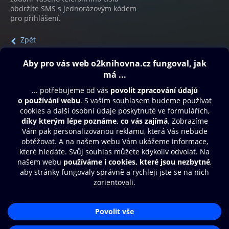
obdržíte SMS s jednorázovým kódem
pro přihlášení.
Zpět
Obsah ke stažení
Moje O2 Knihovna
Další zábava
© O2 Czech Republic a.s.
Nákupní řád
Přístupnost
Aplikace O2 Knihovna
Zásady zpracování osobních údajů