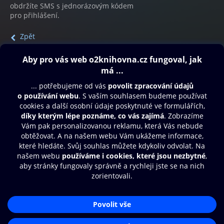
obdržíte SMS s jednorázovým kódem
pro přihlášení.
Zpět
Obsah ke stažení
Moje O2 Knihovna
Další zábava
© O2 Czech Republic a.s.
Nákupní řád
Přístupnost
Aplikace O2 Knihovna
Zásady zpracování osobních údajů